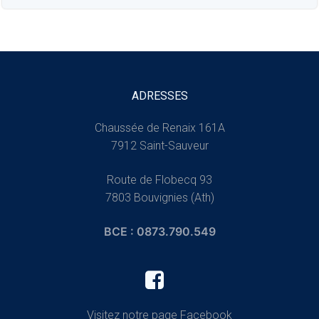
ADRESSES
Chaussée de Renaix 161A
7912 Saint-Sauveur
Route de Flobecq 93
7803 Bouvignies (Ath)
BCE : 0873.790.549
Visitez notre page Facebook